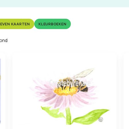
EVEN KAARTEN
KLEURBOEKEN
oond