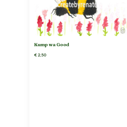
Kump wa Good
€
2,50