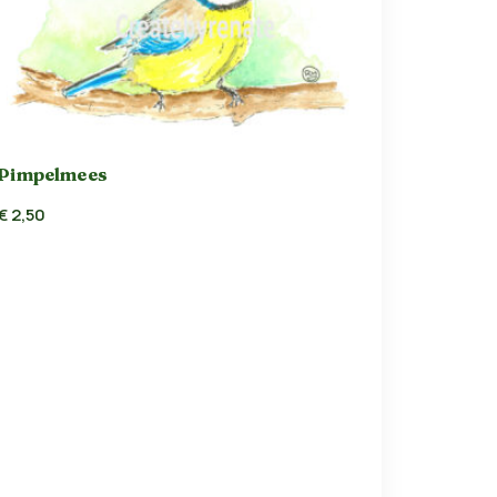
Pimpelmees
€
2,50