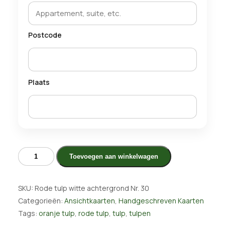
Postcode
Plaats
Rode
Toevoegen aan winkelwagen
tulp
witte
achtergrond
SKU:
Rode tulp witte achtergrond Nr. 30
aantal
Categorieën:
Ansichtkaarten
,
Handgeschreven Kaarten
Tags:
oranje tulp
,
rode tulp
,
tulp
,
tulpen